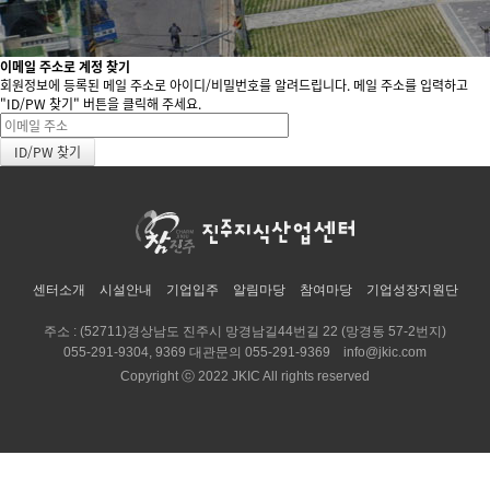
이메일 주소로 계정 찾기
회원정보에 등록된 메일 주소로 아이디/비밀번호를 알려드립니다. 메일 주소를 입력하고
"ID/PW 찾기" 버튼을 클릭해 주세요.
센터소개
시설안내
기업입주
알림마당
참여마당
기업성장지원단
주소 : (52711)경상남도 진주시 망경남길44번길 22 (망경동 57-2번지)
055-291-9304, 9369 대관문의 055-291-9369
info@jkic.com
Copyright ⓒ 2022 JKIC All rights reserved