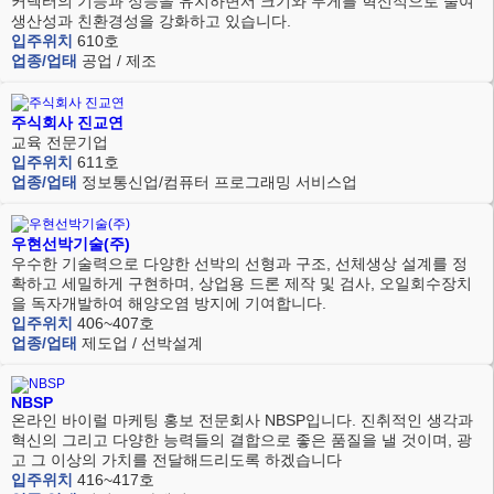
커넥터의 기능과 성능을 유지하면서 크기와 무게를 혁신적으로 줄여
생산성과 친환경성을 강화하고 있습니다.
입주위치
610호
업종/업태
공업 / 제조
주식회사 진교연
교육 전문기업
입주위치
611호
업종/업태
정보통신업/컴퓨터 프로그래밍 서비스업
우현선박기술(주)
우수한 기술력으로 다양한 선박의 선형과 구조, 선체생상 설계를 정
확하고 세밀하게 구현하며, 상업용 드론 제작 및 검사, 오일회수장치
을 독자개발하여 해양오염 방지에 기여합니다.
입주위치
406~407호
업종/업태
제도업 / 선박설계
NBSP
온라인 바이럴 마케팅 홍보 전문회사 NBSP입니다. 진취적인 생각과
혁신의 그리고 다양한 능력들의 결합으로 좋은 품질을 낼 것이며, 광
고 그 이상의 가치를 전달해드리도록 하겠습니다
입주위치
416~417호