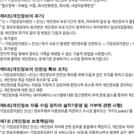
"필수항목 : 이메일, 이름, 회사전화번호, 회사명, 사업자등록번호"
제4조(개인정보의 파기)
"① < 기업성장지원단 > 은(는) 개인정보 보유기간의 경과, 처리목적 달성 등 개인정보가 
"② 정보주체로부터 동의받은 개인정보 보유기간이 경과하거나 처리목적이 달성되었음에도 불
③ 개인정보 파기의 절차 및 방법은 다음과 같습니다.
1. 파기절차
"< 기업성장지원단 > 은(는) 파기 사유가 발생한 개인정보를 선정하고, < 기업성장지원단 
2. 파기방법
전자적 파일 형태의 정보는 기록을 재생할 수 없는 기술적 방법을 사용합니다.
종이에 출력된 개인정보는 분쇄기로 분쇄하거나 소각을 통하여 파기합니다
제5조(개인정보의 안전성 확보 조치)
< 기업성장지원단 >은(는) 개인정보의 안전성 확보를 위해 다음과 같은 조치를 취하고 있습니
1. 개인정보 취급 직원의 최소화 및 교육
개인정보를 취급하는 직원을 지정하고 담당자에 한정시켜 최소화 하여 개인정보를 관리하는 
2. 개인정보에 대한 접근 제한
"개인정보를 처리하는 데이터베이스시스템에 대한 접근권한의 부여,변경,말소를 통하여 개인
제6조(개인정보 자동 수집 장치의 설치?운영 및 거부에 관한 사항)
기업성장지원단 은(는) 정보주체의 이용정보를 저장하고 수시로 불러오는 ‘쿠키(cookie)’를
제7조 (개인정보 보호책임자)
"① 기업성장지원단 은(는) 개인정보 처리에 관한 업무를 총괄해서 책임지고, 개인정보 처
"② 정보주체께서는 기업성장지원단 의 서비스(또는 사업)을 이용하시면서 발생한 모든 개인정