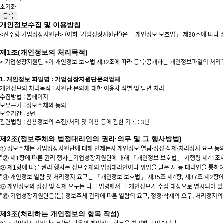
초기화
등록
개인정보수집 및 이용방침
<진주형 기업성장지원단> (이하 '기업성장지원단')은 「개인정보 보호법」 제30조에 따라
제1조(개인정보의 처리목적)
< 기업성장지원단 >이 개인정보 보호법 제32조에 따라 등록·공개하는 개인정보파일의 처리
1. 개인정보 파일명 : 기업성장지원단문의업체
개인정보의 처리목적 : 지원단 문의에 대한 이용자 식별 및 답변 처리
수집방법 : 홈페이지
보유근거 : 정보주체의 동의
보유기간 : 3년
관련법령 : 신용정보의 수집/처리 및 이용 등에 관한 기록 : 3년
제2조(정보주체와 법정대리인의 권리·의무 및 그 행사방법)
① 정보주체는 기업성장지원단에 대해 언제든지 개인정보 열람·정정·삭제·처리정지 요구 등의
"② 제1항에 따른 권리 행사는기업성장지원단에 대해 「개인정보 보호법」 시행령 제41조제1항
③ 제1항에 따른 권리 행사는 정보주체의 법정대리인이나 위임을 받은 자 등 대리인을 통하여 하
"④ 개인정보 열람 및 처리정지 요구는 「개인정보 보호법」 제35조 제4항, 제37조 제2항에
⑤ 개인정보의 정정 및 삭제 요구는 다른 법령에서 그 개인정보가 수집 대상으로 명시되어 있
"⑥ 기업성장지원단은(는) 정보주체 권리에 따른 열람의 요구, 정정·삭제의 요구, 처리정지의
제3조(처리하는 개인정보의 항목 작성)
① < 기업성장지원단 >은(는) 다음의 개인정보 항목을 처리하고 있습니다.