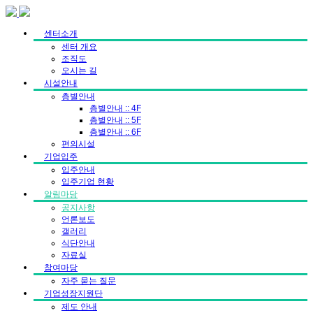
센터소개
센터 개요
조직도
오시는 길
시설안내
층별안내
층별안내 :: 4F
층별안내 :: 5F
층별안내 :: 6F
편의시설
기업입주
입주안내
입주기업 현황
알림마당
공지사항
언론보도
갤러리
식단안내
자료실
참여마당
자주 묻는 질문
기업성장지원단
제도 안내