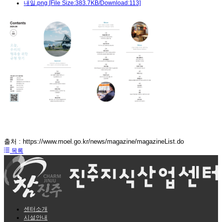
내일.png
[File Size:383.7KB/Download:113]
출처 : https://www.moel.go.kr/news/magazine/magazineList.do
목록
센터소개
시설안내