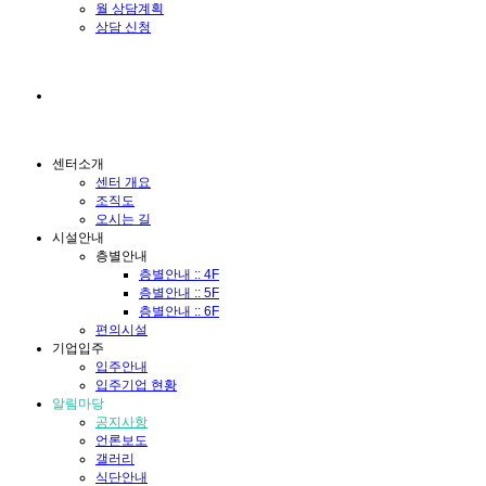
월 상담계획
상담 신청
센터소개
센터 개요
조직도
오시는 길
시설안내
층별안내
층별안내 :: 4F
층별안내 :: 5F
층별안내 :: 6F
편의시설
기업입주
입주안내
입주기업 현황
알림마당
공지사항
언론보도
갤러리
식단안내